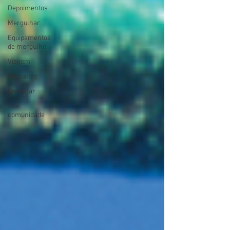
Depoimentos
Mergulhar
Equipamentos
de mergulho
Viagem
Educativo
Começar
Sua
comunidade