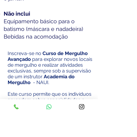
Não inclui
Equipamento básico para o
batismo (máscara e nadadeira)
Bebidas na acomodação
Inscreva-se no
Curso de Mergulho
Avançado
para explorar novos locais
de mergulho e realizar atividades
exclusivas, sempre sob a supervisão
de um instrutor
Academia do
Mergulho
- NAUI.
Este curso permite que os indivíduos
aprendam sobre especialidades e
atividades de mergulho de interesse
especial.
Sua confiança e habilidade como um
mergulhador aumentará enquanto
você experimenta a emoção de