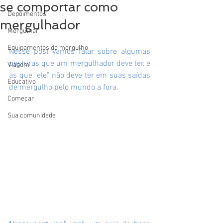
se comportar como
Depoimentos
mergulhador
Mergulhar
Equipamentos de mergulho
Nesse post vamos falar sobre algumas 
posturas que um mergulhador deve ter, e 
Viagem
as que "ele" não deve ter em suas saídas 
Educativo
de mergulho pelo mundo a fora.  
Começar
Sua comunidade