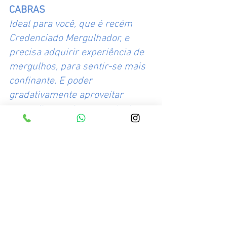
CABRAS
Ideal para você, que é recém 
Credenciado Mergulhador, e 
precisa adquirir experiência de 
mergulhos, para sentir-se mais 
confinante. E poder 
gradativamente aproveitar 
mergulhos mais avançados!
CURSO DE MERGULHO 
AVANÇADO
Permita que suas aventuras 
subaquáticas continuem com 
curso Advanced Scuba Diver 
NAUI.